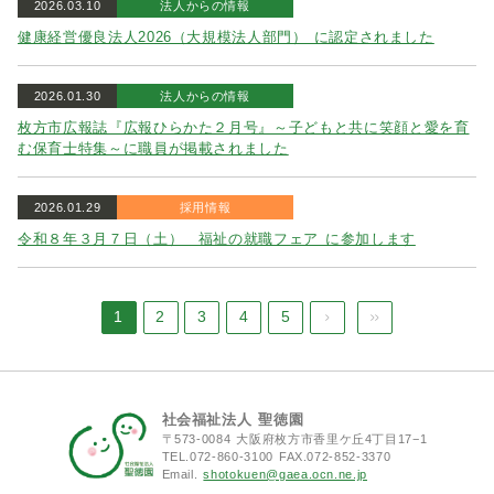
2026.03.10
法人からの情報
健康経営優良法人2026（大規模法人部門） に認定されました
2026.01.30
法人からの情報
枚方市広報誌『広報ひらかた２月号』～子どもと共に笑顔と愛を育
む保育士特集～に職員が掲載されました
2026.01.29
採用情報
令和８年３月７日（土） 福祉の就職フェア に参加します
1
2
3
4
5
次へ
最後へ
社会福祉法人 聖徳園
〒573-0084 大阪府枚方市香里ケ丘4丁目17−1
TEL.072-860-3100 FAX.072-852-3370
Email.
shotokuen@gaea.ocn.ne.jp