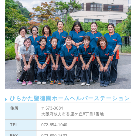
ひらかた聖徳園ホームヘルパーステーション
住所
〒573-0084
大阪府枚方市香里ケ丘8丁目1番地
TEL
072-854-1040
FAX
072-800-1502