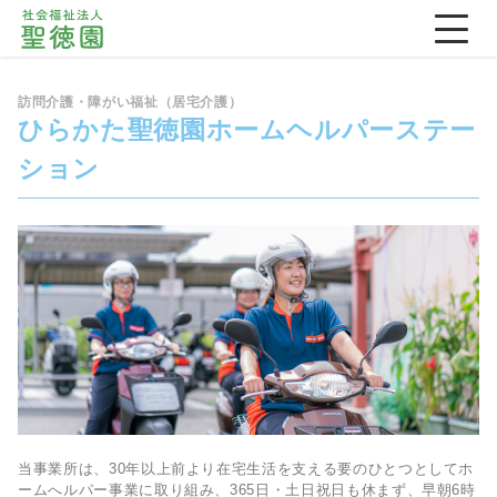
訪問介護・障がい福祉（居宅介護）
ひらかた聖徳園ホームヘルパーステー
ション
当事業所は、30年以上前より在宅生活を支える要のひとつとしてホ
ームへルパー事業に取り組み、365日・土日祝日も休まず、早朝6時